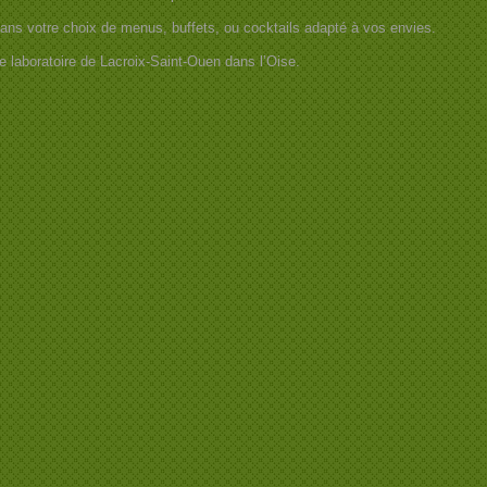
dans votre choix de menus, buffets, ou cocktails adapté à vos envies.
e laboratoire de Lacroix-Saint-Ouen dans l’Oise.