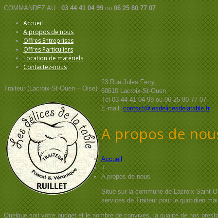
COMMANDEZ AU :
03 44 41 04 99
ou
06 25 80 77 07
Accueil
A propos de nous
Offres Entreprises
Offres Particuliers
Location de matériels
Contactez-nous
23 Rue Jules Ferry,
Traiteur (Lacroix-St-Ouen – Oise)
60610 Lacroix-St-Ouen
Tél 03 44 41 04 99 ou 06 25 80 77 07
E-mail:
contact@lesdelicesdelatable.fr
A propos de nou
Accueil
/
A propos de nous
Situé sur la commune de Lacroix-Saint-Ou
services de Traiteur pour le quotidien ma
Quelque soit votre budget et le nombre de convives, la qualité de nos prestat