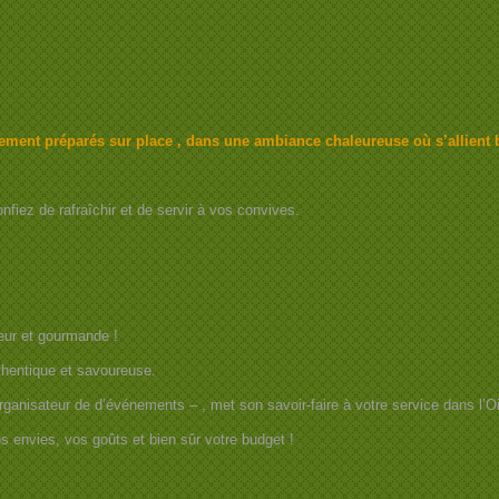
ement préparés sur place , dans une ambiance chaleureuse où s’allient 
iez de rafraîchir et de servir à vos convives.
eur et gourmande !
thentique et savoureuse.
organisateur de d’événements – , met son savoir-faire à votre service dans l’
s envies, vos goûts et bien sûr votre budget !