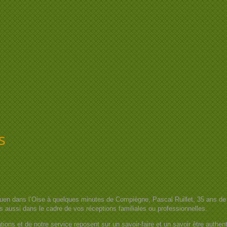
s
en dans l’Oise à quelques minutes de Compiègne, Pascal Ruillet, 35 ans de m
is aussi dans le cadre de vos réceptions familiales ou professionnelles.
ions et de notre service reposent sur un savoir-faire et un savoir être authen