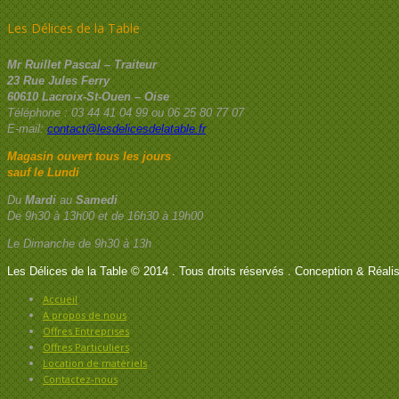
Les Délices de la Table
Mr Ruillet Pascal – Traiteur
23 Rue Jules Ferry
60610 Lacroix-St-Ouen – Oise
Téléphone : 03 44 41 04 99 ou 06 25 80 77 07
E-mail:
contact@lesdelicesdelatable.fr
Magasin ouvert tous les jours
sauf le Lundi
Du
Mardi
au
Samedi
De 9h30 à 13h00 et de 16h30 à 19h00
Le Dimanche de 9h30 à 13h
Les Délices de la Table © 2014 . Tous droits réservés .
Conception & Réalis
Accueil
A propos de nous
Offres Entreprises
Offres Particuliers
Location de matériels
Contactez-nous